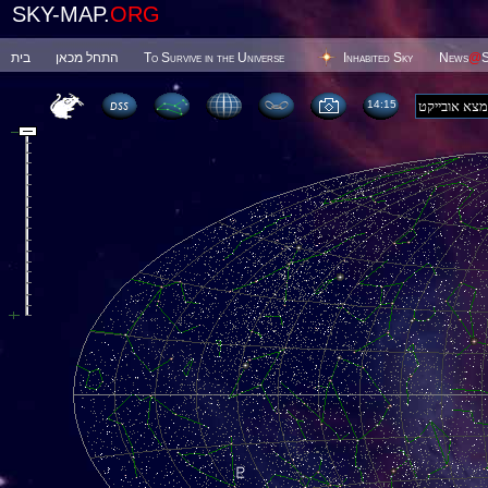
SKY-MAP.
ORG
בית
התחל מכאן
To Survive in the Universe
Inhabited Sky
News
@
S
14 15