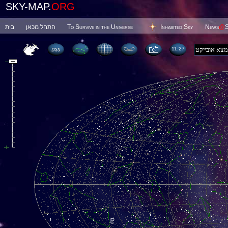
SKY-MAP.
ORG
בית
התחל מכאן
To Survive in the Universe
Inhabited Sky
News
@
S
11 27