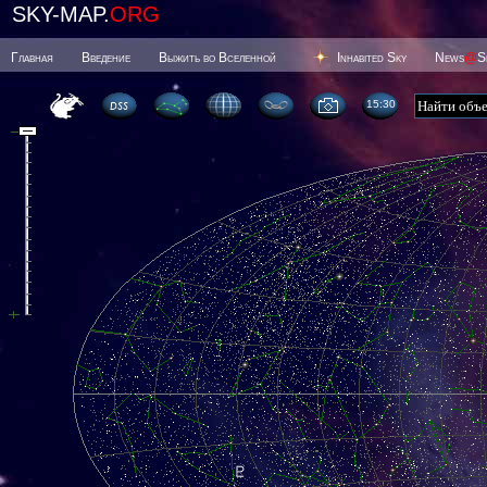
SKY-MAP.
ORG
Главная
Введение
Выжить во Вселенной
Inhabited Sky
News
@
S
15 30