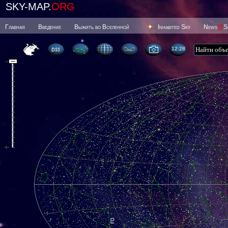
SKY-MAP.
ORG
Главная
Введение
Выжить во Вселенной
Inhabited Sky
News
@
S
12 28