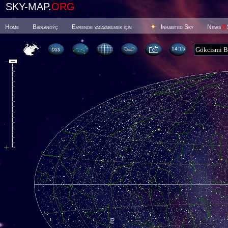
SKY-MAP.
ORG
Home
Baþlangýç
Evrende yaþayabilmek için
Inhabited Sky
News
@
14 15