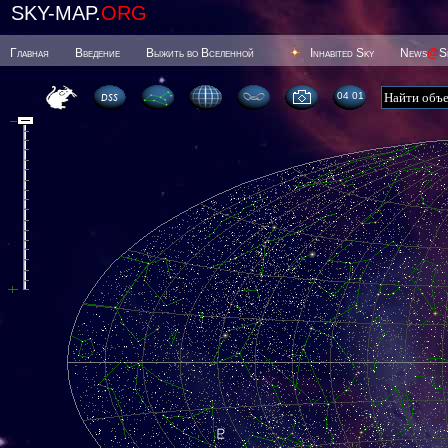
SKY-MAP.
ORG
Главная
Введение
Выжить во Вселенной
Inhabited Sky
News
@
S
04 01