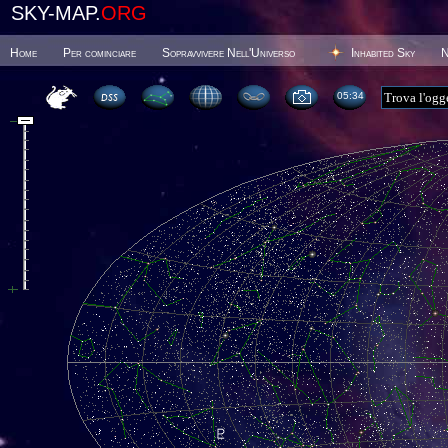
SKY-MAP.
ORG
Home
Per cominciare
Sopravvivere Nell'Universo
Inhabited Sky
N
05 34