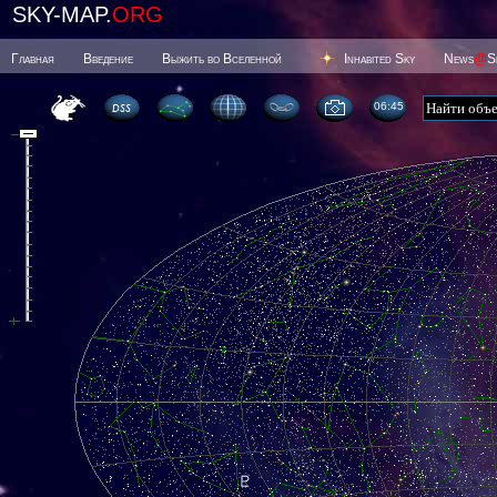
SKY-MAP.
ORG
Главная
Введение
Выжить во Вселенной
Inhabited Sky
News
@
S
06 45