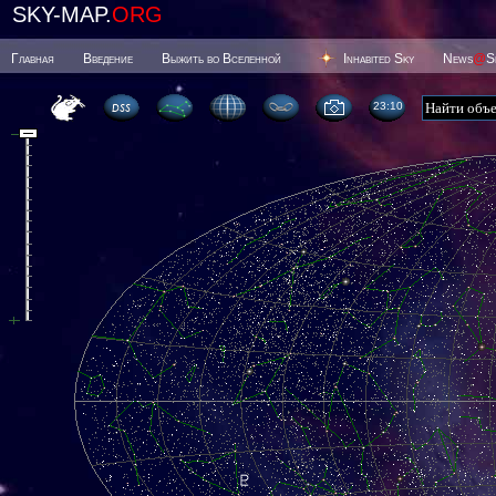
SKY-MAP.
ORG
Главная
Введение
Выжить во Вселенной
Inhabited Sky
News
@
S
23 10