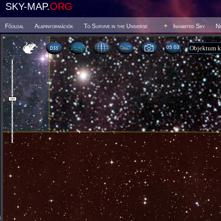
SKY-MAP.
ORG
Főoldal
Alapinformációk
To Survive in the Universe
Inhabited Sky
N
05:03