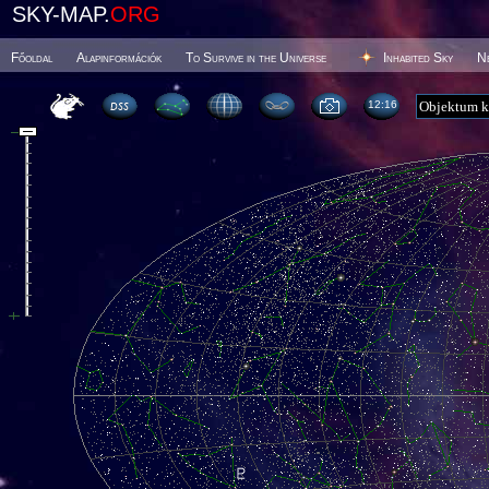
SKY-MAP.
ORG
Főoldal
Alapinformációk
To Survive in the Universe
Inhabited Sky
N
12 16