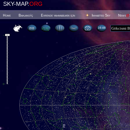
SKY-MAP.
ORG
Home
Baþlangýç
Evrende yaþayabilmek için
Inhabited Sky
News
@
16 48