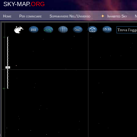
SKY-MAP.
ORG
Home
Per cominciare
Sopravvivere Nell'Universo
Inhabited Sky
N
15:32