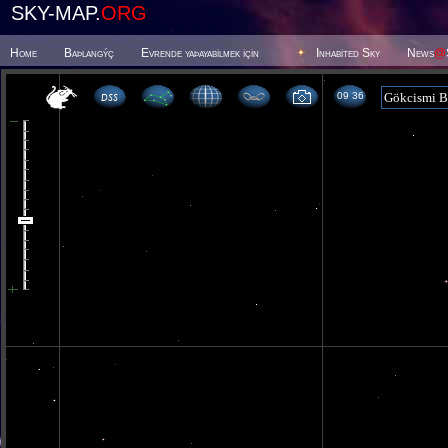
SKY-MAP.
ORG
Home
Baþlangýç
Evrende yaþayabilmek için
Inhabited Sky
News
@
09 36