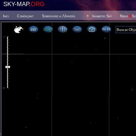
SKY-MAP.
ORG
Inici
Començant
Sobreviure a l'Univers
Inhabited Sky
News
@
Sk
02 21