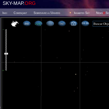
SKY-MAP.
ORG
Inici
Començant
Sobreviure a l'Univers
Inhabited Sky
News
@
Sk
03 29