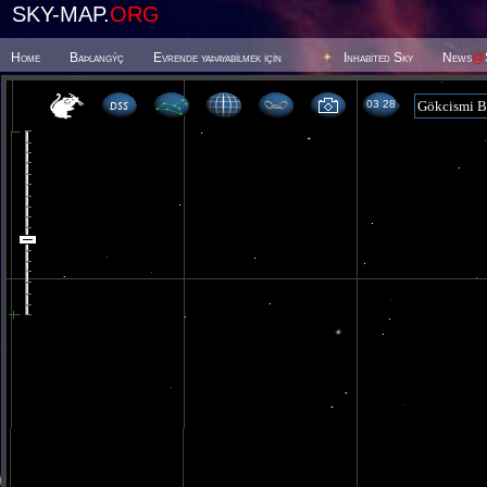
SKY-MAP.
ORG
Home
Baþlangýç
Evrende yaþayabilmek için
Inhabited Sky
News
@
03 28