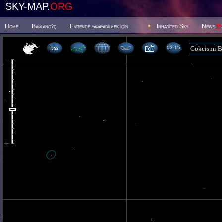
SKY-MAP.
ORG
Home
Baþlangýç
Evrende yaþayabilmek için
Inhabited Sky
News
@
02 15