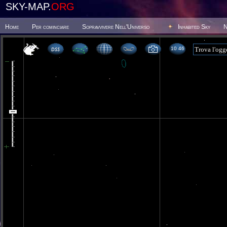
SKY-MAP.
ORG
Home
Per cominciare
Sopravvivere Nell'Universo
Inhabited Sky
N
10 46