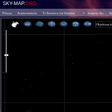
SKY-MAP.
ORG
Főoldal
Alapinformációk
To Survive in the Universe
Inhabited Sky
N
22 48