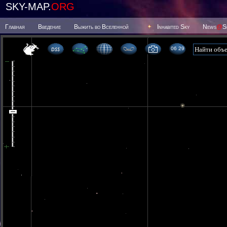
SKY-MAP.
ORG
Главная
Введение
Выжить во Вселенной
Inhabited Sky
News
@
S
06 29