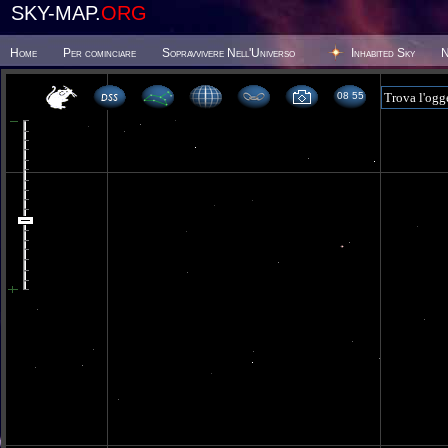
SKY-MAP.
ORG
Home
Per cominciare
Sopravvivere Nell'Universo
Inhabited Sky
N
08:55