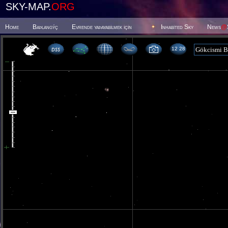
SKY-MAP.
ORG
Home
Baþlangýç
Evrende yaþayabilmek için
Inhabited Sky
News
@
12 28