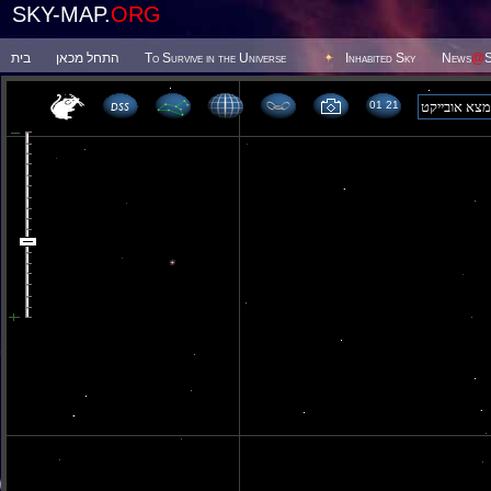
SKY-MAP.
ORG
בית
התחל מכאן
To Survive in the Universe
Inhabited Sky
News
@
S
01 21