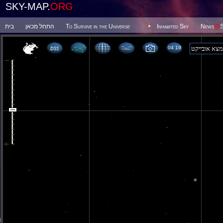
SKY-MAP.
ORG
בית
התחל מכאן
To Survive in the Universe
Inhabited Sky
News
@
S
04 19