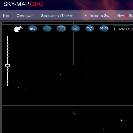
SKY-MAP.
ORG
Inici
Començant
Sobreviure a l'Univers
Inhabited Sky
News
@
Sk
03 58