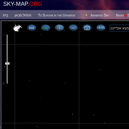
SKY-MAP.
ORG
בית
התחל מכאן
To Survive in the Universe
Inhabited Sky
News
@
S
19 01