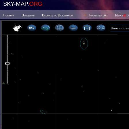
SKY-MAP.
ORG
Главная
Введение
Выжить во Вселенной
Inhabited Sky
News
@
S
20 12