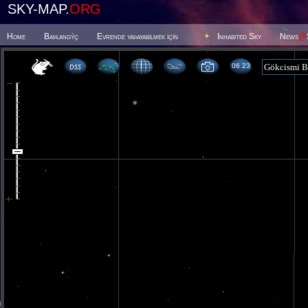
SKY-MAP.
ORG
Home
Baþlangýç
Evrende yaþayabilmek için
Inhabited Sky
News
@
06 23