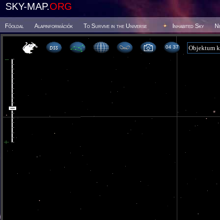
SKY-MAP.
ORG
Főoldal
Alapinformációk
To Survive in the Universe
Inhabited Sky
N
04 37