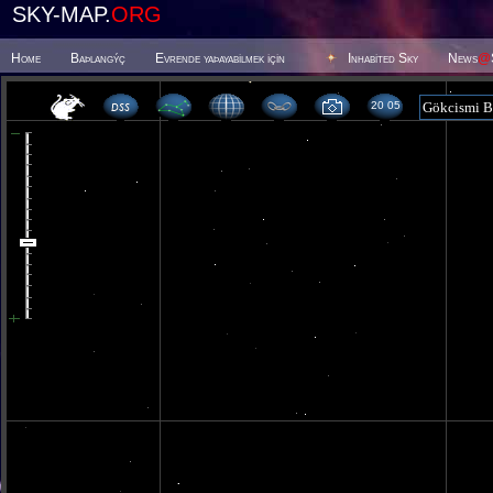
SKY-MAP.
ORG
Home
Baþlangýç
Evrende yaþayabilmek için
Inhabited Sky
News
@
20 05