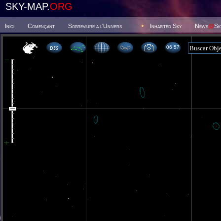
SKY-MAP.
ORG
Inici
Començant
Sobreviure a l'Univers
Inhabited Sky
News
@
Sk
06 57