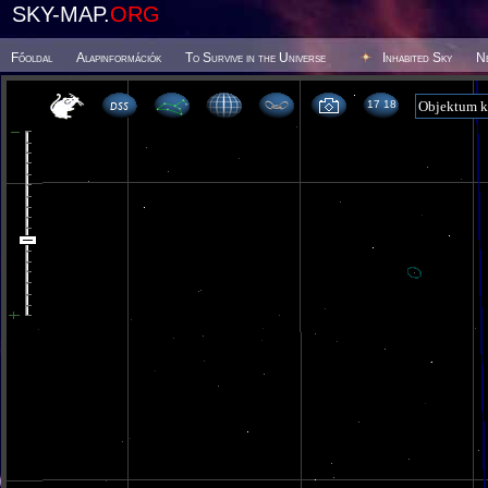
SKY-MAP.
ORG
Főoldal
Alapinformációk
To Survive in the Universe
Inhabited Sky
N
17 18