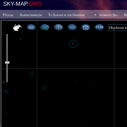
SKY-MAP.
ORG
Főoldal
Alapinformációk
To Survive in the Universe
Inhabited Sky
N
23 20