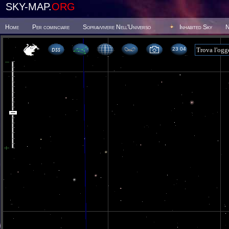
SKY-MAP.
ORG
Home
Per cominciare
Sopravvivere Nell'Universo
Inhabited Sky
N
23 04