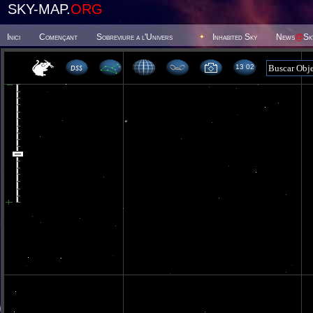
SKY-MAP.
ORG
Inici
Començant
Sobreviure a l'Univers
Inhabited Sky
News
@
Sk
13 02