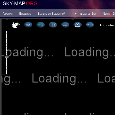
SKY-MAP.
ORG
Главная
Введение
Выжить во Вселенной
Inhabited Sky
News
@
S
04 17