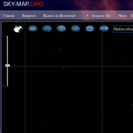
SKY-MAP.
ORG
Главная
Введение
Выжить во Вселенной
Inhabited Sky
News
@
S
13 26