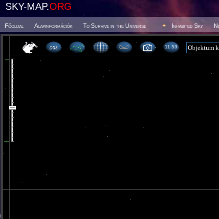
SKY-MAP.
ORG
Főoldal
Alapinformációk
To Survive in the Universe
Inhabited Sky
N
11 53