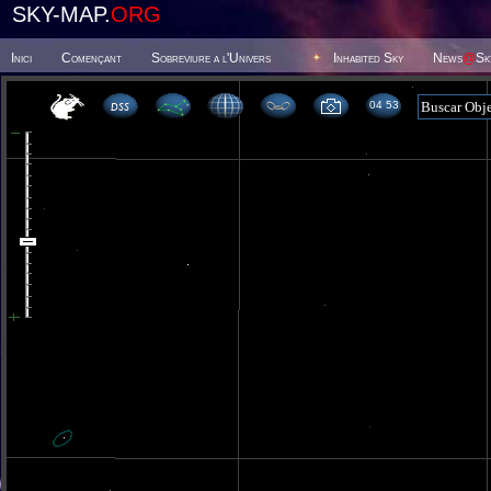
SKY-MAP.
ORG
Inici
Començant
Sobreviure a l'Univers
Inhabited Sky
News
@
Sk
04 53