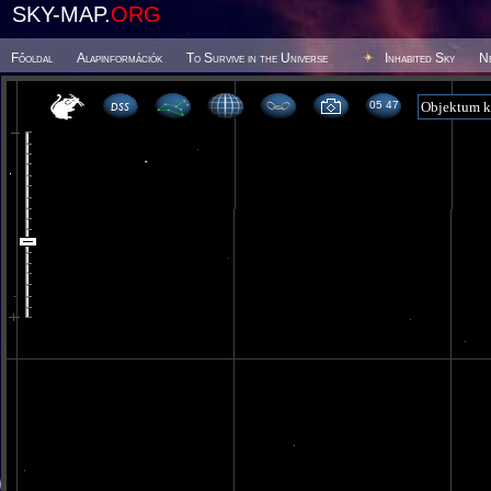
SKY-MAP.
ORG
Főoldal
Alapinformációk
To Survive in the Universe
Inhabited Sky
N
05:47